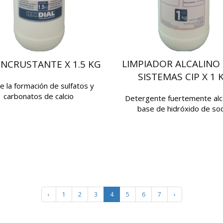
LIMPIADOR ALCALINO
INCRUSTANTE X 1.5 KG
SISTEMAS CIP X 1 
be la formación de sulfatos y
carbonatos de calcio
Detergente fuertemente alca
base de hidróxido de so
‹
1
2
3
4
5
6
7
›