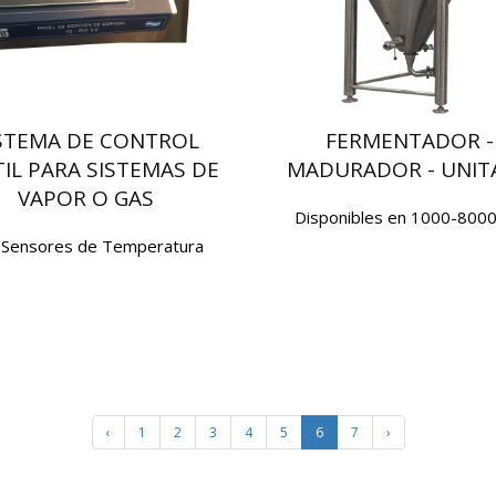
STEMA DE CONTROL
FERMENTADOR -
IL PARA SISTEMAS DE
MADURADOR - UNIT
VAPOR O GAS
Disponibles en 1000-8000
 Sensores de Temperatura
‹
1
2
3
4
5
6
7
›